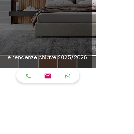
Le tendenze chiave 2025/2026
Contatt
i
About us
Telefono:
+39 081 859 4053
Cell:
+39 3517180794
Servizi
Indirizzo:
Via Marchesa,
Negozio
301, 80041 Boscoreale
NA
Portfolio