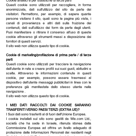
Cookie analitici e per statistiche di terze parti
Questi cookie sono utilizzati per raccogliere, in forma
anonimizzata, dati sull’utilizzo del sito da parte dei
visitatori. Permettono, per esempio, di sapere quante
persone visitano il sito, quali sono le pagine più viste, i
canali di provenienza e altri dati sulla fruizione dei
contenuti, dati sull’utilizzo dei form da parte degli utenti.
Puoi manifestare o ritirare il consenso all’uso di queste
cookie attraverso gli strumenti messi a disposizione dai
fornitori di questi servizi.
Il sito web non utilizza questo tipo di cookie.
Cookie di marketing/profilazione di prima parte / di terze
parti
Questi cookie sono utilizzati per tracciare la navigazione
dell’utente in rete e creare profili sui suoi gusti, abitudini e
scelte. Attraverso le informazioni contenute in questi
cookie, per esempio, possono essere trasmessi al
dispositivo dell’utente messaggi pubblicitari in linea con le
preferenze già manifestate dallo stesso utente nella
navigazione .
Il sito web non utilizza questo tipo di cookie.
I MIEI DATI RACCOLTI DAI COOKIE SARANNO
TRASFERITI VERSO PAESI TERZI (EXTRA UE)?
I Suoi dati sono trasferiti al di fuori dell’Unione Europea.
I cookie installati sul sito sono gestiti da Wix.com Ltd.,
società che ha sede in Israele, ritenuta idonea dalla
Commissione Europea ad offrire un livello adeguato di
protezione delle Informazioni Personali dei residenti negli