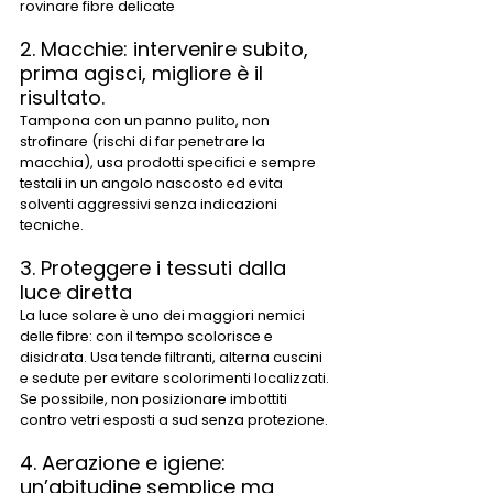
rovinare fibre delicate
2. Macchie: intervenire subito, 
prima agisci, migliore è il 
risultato.
Tampona con un panno pulito, non 
strofinare (rischi di far penetrare la 
macchia), usa prodotti specifici e sempre 
testali in un angolo nascosto ed evita 
solventi aggressivi senza indicazioni 
tecniche. 
3. Proteggere i tessuti dalla 
luce diretta
La luce solare è uno dei maggiori nemici 
delle fibre: con il tempo scolorisce e 
disidrata. Usa tende filtranti, alterna cuscini 
e sedute per evitare scolorimenti localizzati. 
Se possibile, non posizionare imbottiti 
contro vetri esposti a sud senza protezione.
4. Aerazione e igiene: 
un’abitudine semplice ma 