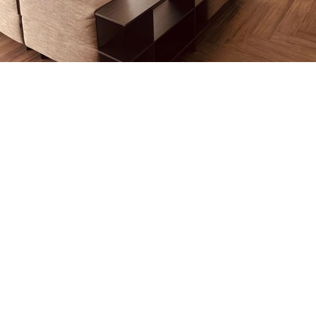
Contatti
Telefono:
+39 081 859 4053
Cell:
+39 3517180794
Indirizzo:
Via Marchesa, 301,
Boscoreale NA
Email: aquinotappezzeria@