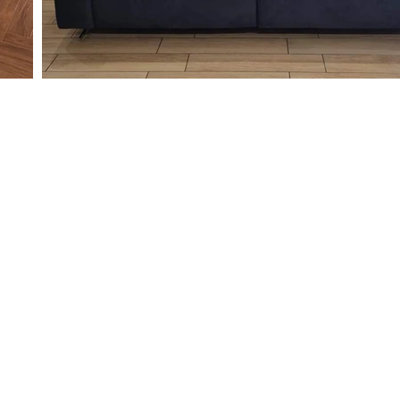
About us
Servizi
Negozio
 80041
gmail.com