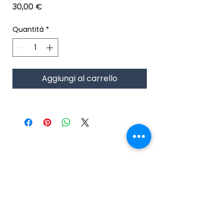
Prezzo
30,00 €
Quantità
*
Aggiungi al carrello
Contatt
i
About us
Telefono:
+39 081 859 4053
Cell:
+39 3517180794
Servizi
Indirizzo:
Via Marchesa,
Negozio